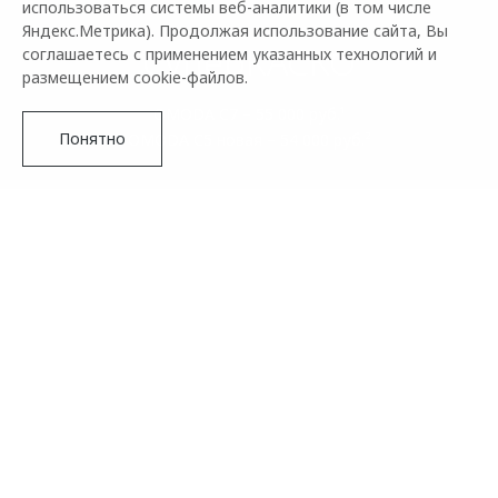
использоваться системы веб-аналитики (в том числе
Яндекс.Метрика). Продолжая использование сайта, Вы
СуперКАСКО
соглашаетесь с применением указанных технологий и
размещением cookie-файлов.
OMODA C7 – 55 000 руб.¹
Понятно
OMODA C5 новая – 54 000 руб.²
СТРАХОВАНИЕ С OMODA
Для вас покупка нового OMODA с оплатой наличными или
в кредит стала еще проще — мы предлагаем специальные
условия страхования КАСКО. В рамках OMODA
Подробнее
Страхование вы можете выбрать одну из наиболее
подходящих программ.