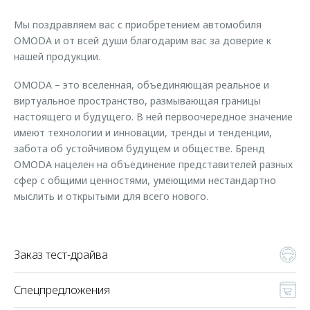
Страхование
Клиентская поддержка
Обратная связь
Мы поздравляем вас с приобретением автомобиля
Кредитный калькулятор
O&J Автоклуб
OMODA и от всей души благодарим вас за доверие к
нашей продукции.
Аксессуары
Клуб владельцев OMODA
Одежда и сувениры
Приложение O&J
OMODA – это вселенная, объединяющая реальное и
виртуальное пространство, размывающая границы
Оригинальные аксессуары
Аксессуары
настоящего и будущего. В ней первоочередное значение
Запчасти
имеют технологии и инновации, тренды и тенденции,
Одежда и сувениры
забота об устойчивом будущем и обществе. Бренд
Трейд-ин
Оригинальные аксессуары
OMODA нацелен на объединение представителей разных
сфер с общими ценностями, умеющими нестандартно
Калькулятор трейд-ин
Запчасти
мыслить и открытыми для всего нового.
Заказ тест-драйва
Спецпредложения