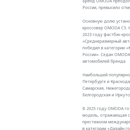
Бренд OMODA преодоле
России, превысило отме
Основную долю устано
кроссовер OMODA C5. 
2023 году фастбэк-кро
«Среднеразмерный авто
победил в категории 
России». Седан OMODA 
автомобилей бренда.
Наибольшей популярно
Петербурге и Краснода
Самарская, Нижегородс
Белгородская и Иркутс
В 2025 году OMODA гот
модель, отражающая с
престижном международ
в категории «Дизайн го