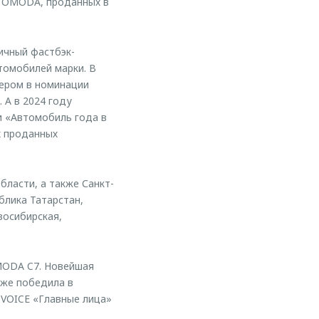
й OMODA, проданных в
ичный фастбэк-
томобилей марки. В
дером в номинации
 А в 2024 году
и «Автомобиль года в
х проданных
ласти, а также Санкт-
блика Татарстан,
восибирская,
OMODA C7. Новейшая
уже победила в
 VOICE «Главные лица»