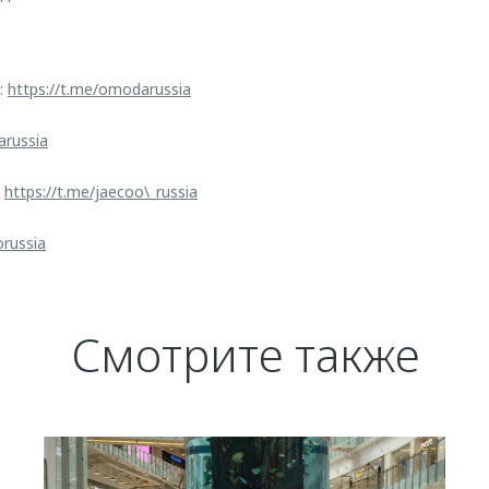
:
https://t.me/omodarussia
arussia
:
https://t.me/jaecoo\_russia
orussia
Смотрите также