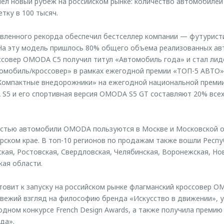
л новый рубеж на российском рынке: количество автомобиле
тку в 100 тысяч.
вленного рекорда обеспечил бестселлер компании — футурист
На эту модель пришлось 80% общего объема реализованных ав
ссовер OMODA C5 получил титул «Автомобиль года» и стал ли
мобиль/кроссовер» в рамках ежегодной премии «ТОП-5 АВТО».
«Компактные внедорожники» на ежегодной национальной преми
S5 и его спортивная версия OMODA S5 GT составляют 20% все
стью автомобили OMODA пользуются в Москве и Московской об
рском крае. В топ-10 регионов по продажам также вошли Респу
кая, Ростовская, Свердловская, Челябинская, Воронежская, Но
кая области.
овит к запуску на российском рынке флагманский кроссовер 
вежий взгляд на философию бренда «Искусство в движении», 
ном конкурсе French Design Awards, а также получила премию
да».