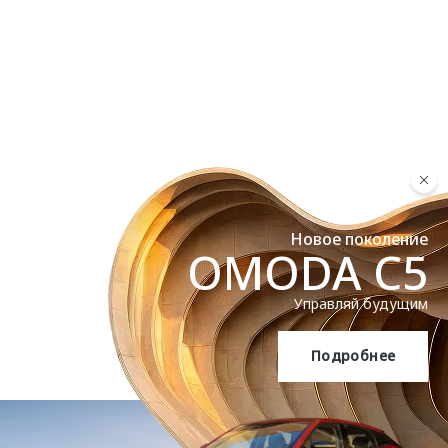
Новое поколение
OMODA C5
Управляй будущим
Подробнее
OMODA C5