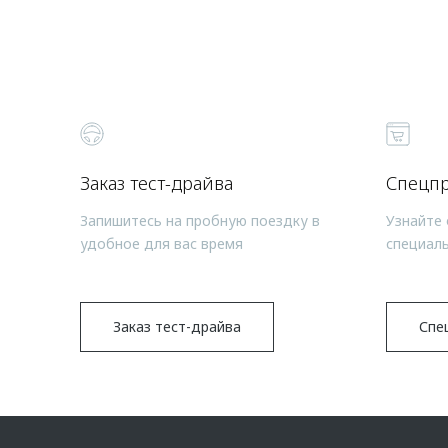
Заказ тест-драйва
Спецп
Запишитесь на пробную поездку в
Узнайте 
удобное для вас время
специал
Заказ тест-драйва
Спе