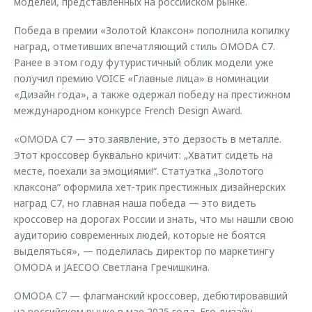
моделей, представленных на российском рынке.
Победа в премии «Золотой Клаксон» пополнила копилку
наград, отметивших впечатляющий стиль OMODA C7.
Ранее в этом году футуристичный облик модели уже
получил премию VOICE «Главные лица» в номинации
«Дизайн года», а также одержал победу на престижном
международном конкурсе French Design Award.
«OMODA C7 — это заявление, это дерзость в металле.
Этот кроссовер буквально кричит: „Хватит сидеть на
месте, поехали за эмоциями!“. Статуэтка „Золотого
клаксона“ оформила хет-трик престижных дизайнерских
наград C7, но главная наша победа — это видеть
кроссовер на дорогах России и знать, что мы нашли свою
аудиторию современных людей, которые не боятся
выделяться», — поделилась директор по маркетингу
OMODA и JAECOO Светлана Гречишкина.
OMODA C7 — флагманский кроссовер, дебютировавший
на российском рынке в мае 2025 года. Его дизайн