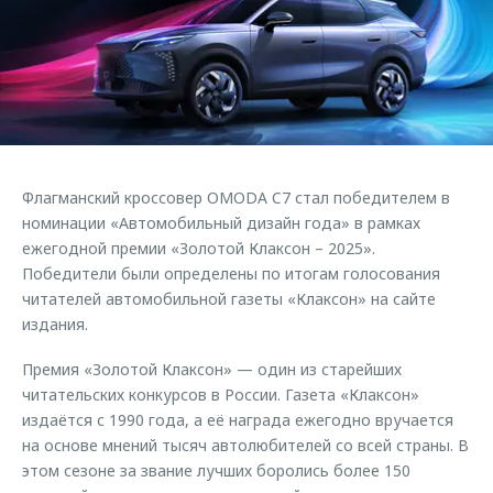
Страхование
Клиентская поддержка
Обратная связь
Кредитный калькулятор
O&J Автоклуб
Аксессуары
Клуб владельцев OMODA
Одежда и сувениры
Приложение O&J
Оригинальные аксессуары
Аксессуары
Флагманский кроссовер OMODA C7 стал победителем в
Запчасти
Одежда и сувениры
номинации «Автомобильный дизайн года» в рамках
ежегодной премии «Золотой Клаксон – 2025».
Трейд-ин
Оригинальные аксессуары
Победители были определены по итогам голосования
Калькулятор трейд-ин
Запчасти
читателей автомобильной газеты «Клаксон» на сайте
издания.
Премия «Золотой Клаксон» — один из старейших
читательских конкурсов в России. Газета «Клаксон»
издаётся с 1990 года, а её награда ежегодно вручается
на основе мнений тысяч автолюбителей со всей страны. В
этом сезоне за звание лучших боролись более 150