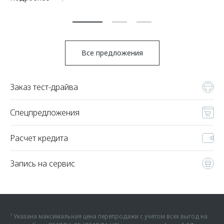
По
Все предложения
Заказ тест-драйва
Спецпредложения
Расчет кредита
Запись на сервис
¹ Указана максимальная цена перепродажи с учетом всех выгод на