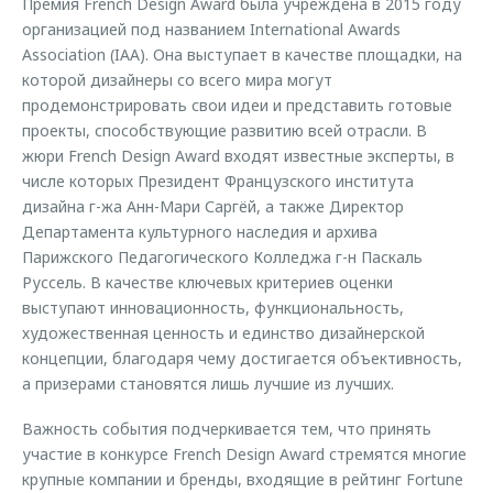
Премия French Design Award была учреждена в 2015 году
организацией под названием International Awards
Association (IAA). Она выступает в качестве площадки, на
которой дизайнеры со всего мира могут
продемонстрировать свои идеи и представить готовые
проекты, способствующие развитию всей отрасли. В
жюри French Design Award входят известные эксперты, в
числе которых Президент Французского института
дизайна г-жа Анн-Мари Саргёй, а также Директор
Департамента культурного наследия и архива
Парижского Педагогического Колледжа г-н Паскаль
Руссель. В качестве ключевых критериев оценки
выступают инновационность, функциональность,
художественная ценность и единство дизайнерской
концепции, благодаря чему достигается объективность,
а призерами становятся лишь лучшие из лучших.
Важность события подчеркивается тем, что принять
участие в конкурсе French Design Award стремятся многие
крупные компании и бренды, входящие в рейтинг Fortune