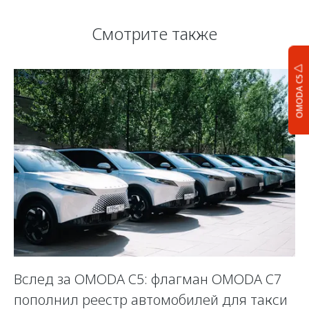
Смотрите также
OMODA C5
Вслед за OMODA C5: флагман OMODA C7
С
пополнил реестр автомобилей для такси
п