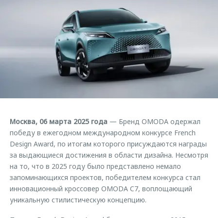
Страхование
Клиентская поддержка
Обратная связь
Кредитный калькулятор
O&J Автоклуб
Аксессуары
Клуб владельцев OMODA
Одежда и сувениры
Приложение O&J
Оригинальные аксессуары
Аксессуары
Запчасти
Одежда и сувениры
Трейд-ин
Оригинальные аксессуары
Москва, 06 марта 2025 года
— Бренд OMODA одержал
Калькулятор трейд-ин
Запчасти
победу в ежегодном международном конкурсе French
Design Award, по итогам которого присуждаются награды
за выдающиеся достижения в области дизайна. Несмотря
на то, что в 2025 году было представлено немало
запоминающихся проектов, победителем конкурса стал
инновационный кроссовер OMODA C7, воплощающий
уникальную стилистическую концепцию.