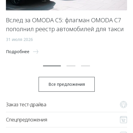
Вслед за OMODA C5: флагман OMODA C7
С
пополнил реестр автомобилей для такси
п
а
31 июля 2026
5 
Подробнее
По
Все предложения
Заказ тест-драйва
Спецпредложения