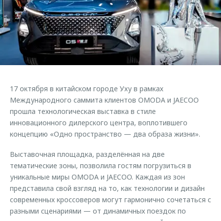
Страхование
Клиентская поддержка
Обратная связь
Кредитный калькулятор
O&J Автоклуб
Аксессуары
Клуб владельцев OMODA
Одежда и сувениры
Приложение O&J
Оригинальные аксессуары
Аксессуары
17 октября в китайском городе Уху в рамках
Запчасти
Одежда и сувениры
Международного саммита клиентов OMODA и JAECOO
прошла технологическая выставка в стиле
Трейд-ин
Оригинальные аксессуары
инновационного дилерского центра, воплотившего
Калькулятор трейд-ин
Запчасти
концепцию «Одно пространство — два образа жизни».
Выставочная площадка, разделённая на две
тематические зоны, позволила гостям погрузиться в
уникальные миры OMODA и JAECOO. Каждая из зон
представила свой взгляд на то, как технологии и дизайн
современных кроссоверов могут гармонично сочетаться с
разными сценариями — от динамичных поездок по