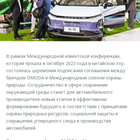
Страхование
Клиентская поддержка
Обратная связь
Кредитный калькулятор
O&J Автоклуб
Аксессуары
Клуб владельцев OMODA
Одежда и сувениры
Приложение O&J
Оригинальные аксессуары
Аксессуары
В рамках Международной клиентской конференции,
Запчасти
Одежда и сувениры
которая прошла в октябре 2023 года в китайском Уху,
состоялась церемония подписания соглашения между
Трейд-ин
Оригинальные аксессуары
брендом OMODA и Международным союзом охраны
Калькулятор трейд-ин
Запчасти
природы. Сотрудничество в сфере сохранения
окружающей среды станет для автомобильного
производителя новым этапом в эффективном
формировании будущего в соответствии с принципами
охраны природных ресурсов, социальной защиты и
сокращения углеродного следа в производстве
автомобилей.