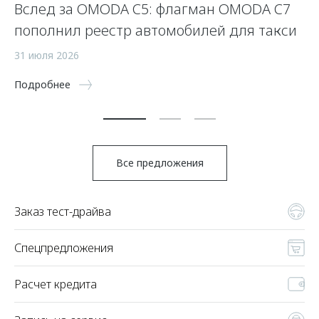
Вслед за OMODA C5: флагман OMODA C7
С
пополнил реестр автомобилей для такси
п
а
31 июля 2026
5 
Подробнее
По
Все предложения
Заказ тест-драйва
Спецпредложения
Расчет кредита