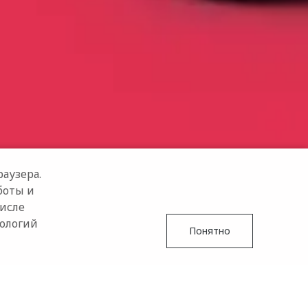
аузера.
боты и
числе
нологий
Понятно