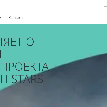
Хи
A
Контакты
ЯЕТ О
И
ПРОЕКТА
Н STARS