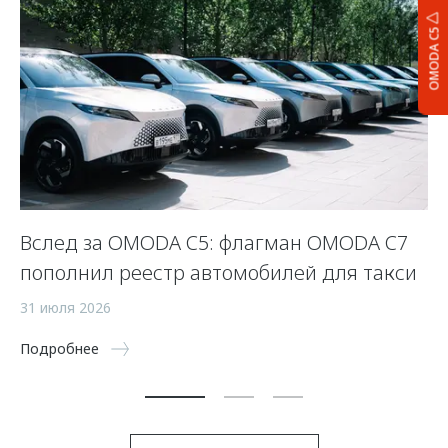
OMODA C5
Вслед за OMODA C5: флагман OMODA C7
С
пополнил реестр автомобилей для такси
п
а
31 июля 2026
5 
Подробнее
По