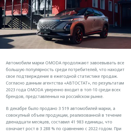
Страхование
Клиентская поддержка
Обратная связь
Кредитный калькулятор
O&J Автоклуб
Аксессуары
Клуб владельцев OMODA
Одежда и сувениры
Приложение O&J
Оригинальные аксессуары
Аксессуары
Запчасти
Одежда и сувениры
Автомобили марки OMODA продолжают завоевывать все
Трейд-ин
Оригинальные аксессуары
большую популярность среди потребителей, что находит
свое подтверждение в ежегодной статистике продаж.
Калькулятор трейд-ин
Запчасти
Согласно данным агентства «АВТОСТАТ», по результатам
2023 года OMODA уверенно входит в топ-10 среди всех
брендов, представленных на российском рынке.
В декабре было продано 3 519 автомобилей марки, а
совокупный объем продукции, реализованной в течение
двенадцати месяцев, составил 41 983 единицы, что
означает рост в 3 288 % по сравнению с 2022 годом. При